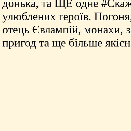
донька, та ЩЕ одне #Скаж
улюблених героїв. Погоня,
отець Євлампій, монахи, з
пригод та ще більше якіс