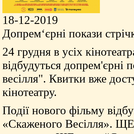
18-12-2019
Допрем‘єрні покази стріч
24 грудня в усіх кінотеат
відбудуться допрем'єрні 
весілля". Квитки вже дост
кінотеатру.
Події нового фільму відбу
«Скаженого Весілля». ЩЕ