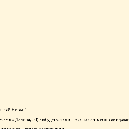
ерфляй Нивки"
вського Данила, 58) відбудеться автограф- та фотосесія з актора