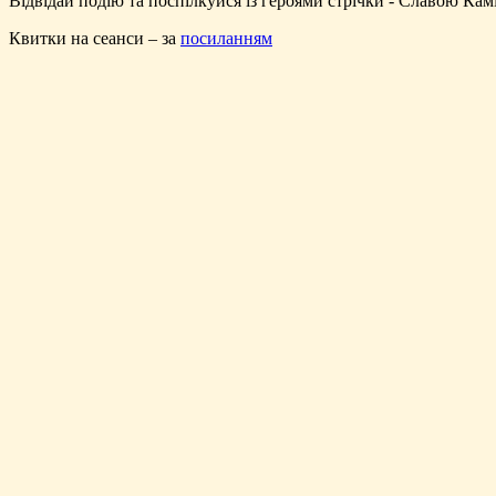
Відвідай подію та поспілкуйся із героями стрічки - Славою Ка
Квитки на сеанси – за
посиланням