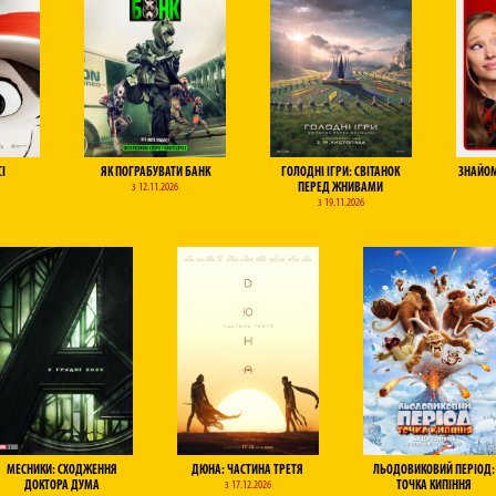
СІ
ЯК ПОГРАБУВАТИ БАНК
ГОЛОДНІ ІГРИ: СВІТАНОК
ЗНАЙОМ
з 12.11.2026
ПЕРЕД ЖНИВАМИ
з 19.11.2026
МЕСНИКИ: СХОДЖЕННЯ
ДЮНА: ЧАСТИНА ТРЕТЯ
ЛЬОДОВИКОВИЙ ПЕРІОД:
ДОКТОРА ДУМА
з 17.12.2026
ТОЧКА КИПІННЯ