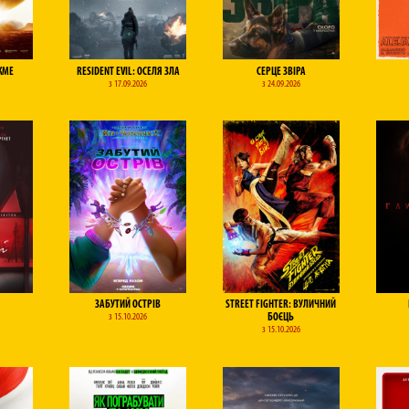
КМЕ
RESIDENT EVIL: ОСЕЛЯ ЗЛА
СЕРЦЕ ЗВІРА
з 17.09.2026
з 24.09.2026
ЗАБУТИЙ ОСТРІВ
STREET FIGHTER: ВУЛИЧНИЙ
з 15.10.2026
БОЄЦЬ
з 15.10.2026