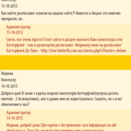
Кінотеатр:
15-10-2013
Как найти расписание сеансов на вашем сайте?! Новости и Акции это конечно
прекрасно, но...
Администратор
15-10-2013
Света, все очень просто! Стоит зайти в раздел нужного Вам кинотеатра сети
Баттерфляй - там и размещено расписание. Например линк на расписание
Баттерфляй Де Люкс - http://kino-butterfly.com.ua/cinema.php?sTheater=deluxe
Марина
Кінотеатр:
14-10-2013
Доброго дня! В мене є картка мережі кінотеатрів баттерфляй(купуєш десять
квитків - 2 безкоштовно), але я давно нею не користувалася. Скажіть, як є в неї
обмеження в часі?
Администратор
14-10-2013
Марина, добрий день! Дія картки є бестроковою і вся інформація на ній