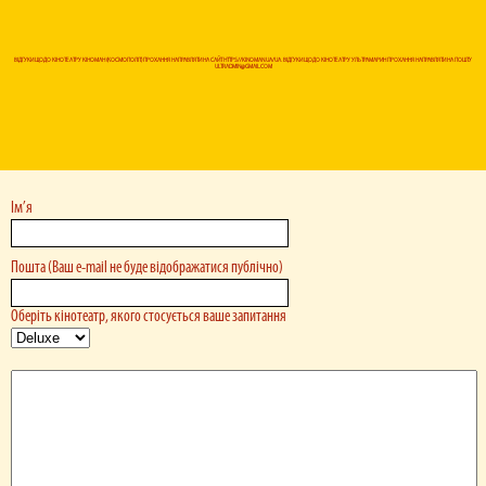
ВІДГУКИ ЩОДО КІНОТЕАТРУ КІНОМАН (КОСМОПОЛІТ) ПРОХАННЯ НАПРАВЛЯТИ НА САЙТ HTTPS://KINOMAN.UA/UA. ВІДГУКИ ЩОДО КІНОТЕАТРУ УЛЬТРАМАРИН ПРОХАННЯ НАПРАВЛЯТИ НА ПОШТУ
ULTRADMIN@GMAIL.COM
Ім’я
Пошта (Ваш e-mail не буде відображатися публічно)
Оберіть кінотеатр, якого стосується ваше запитання