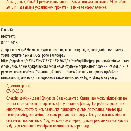
Анна, день добрый! Премьера описанного Вами фильма состоится 24 октября
2013 г. Название в украинском прокате - Таємне бажання (Adore).
Олексій
Кінотеатр:
07-10-2013
Доброго вечора! Не знаю, куди написати, то напишу сюди, передайте вже кому
треба, будьте ласкаві. Ось фото з білборду
https://pp.vk.me/c313731/v313731333/3672/-v9dmVqHUJw.jpg про новий фільм... там
є помилка, адже в українській мові нема ступеню порівняння "самий, самої..." - це
русизм. повинно бути "З найнадійнішої...". Звичайно ж, я не прошу щоб його
виправляли, але надалі сподіваюсь таких помилок не буде. Дякую за увагу.
Администратор
07-10-2013
Олексію, добрий день! Дякую за Ваш коментар. Єдине, що можу відповісти це
те, що кінотеатри не створюють афішу кожного фільму. Це робить прокатчик
кінострічки, тобто та компанія, яка привозить фільм до України. Кінотеатри
лише розміщують афіши на своїх рекламних площах. Тому це питання більше
стосується прокатчиків. У будь-якому разі перед друком рекламних матеріалів
я буду ретельніше перевіряти правильність перекладу.