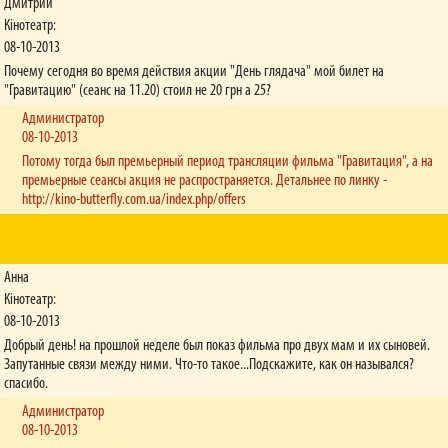
Дмитрий
Кінотеатр:
08-10-2013
Почему сегодня во время действия акции "День глядача" мой билет на
"Гравитацию" (сеанс на 11.20) стоил не 20 грн а 25?
Администратор
08-10-2013
Потому тогда был премьерный период трансляции фильма "Гравитация", а на
премьерные сеансы акция не распространяется. Детальнее по линку -
http://kino-butterfly.com.ua/index.php/offers
Анна
Кінотеатр:
08-10-2013
Добрый день! на прошлой неделе был показ фильма про двух мам и их сыновей.
Запутанные связи между ними. Что-то такое...Подскажите, как он назывался?
спасибо.
Администратор
08-10-2013