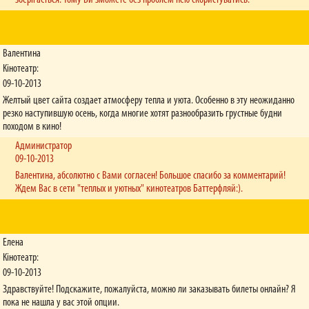
зберігається. Тому Ви зможете без проблем нею скористуватись.
Валентина
Кінотеатр:
09-10-2013
Желтый цвет сайта создает атмосферу тепла и уюта. Особенно в эту неожиданно
резко наступившую осень, когда многие хотят разнообразить грустные будни
походом в кино!
Администратор
09-10-2013
Валентина, абсолютно с Вами согласен! Большое спасибо за комментарий!
Ждем Вас в сети "теплых и уютных" кинотеатров Баттерфляй:).
Елена
Кінотеатр:
09-10-2013
Здравствуйте! Подскажите, пожалуйста, можно ли заказывать билеты онлайн? Я
пока не нашла у вас этой опции.