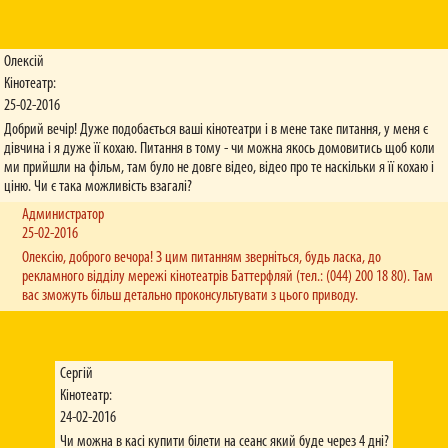
Олексій
Кінотеатр:
25-02-2016
Добрий вечір! Дуже подобається ваші кінотеатри і в мене таке питання, у меня є
дівчина і я дуже її кохаю. Питання в тому - чи можна якось домовитись щоб коли
ми прийшли на фільм, там було не довге відео, відео про те наскільки я її кохаю і
ціню. Чи є така можливість взагалі?
Администратор
25-02-2016
Олексію, доброго вечора! З цим питанням зверніться, будь ласка, до
рекламного відділу мережі кінотеатрів Баттерфляй (тел.: (044) 200 18 80). Там
вас зможуть більш детально проконсультувати з цього приводу.
Сергій
Кінотеатр:
24-02-2016
Чи можна в касі купити білети на сеанс який буде через 4 дні?