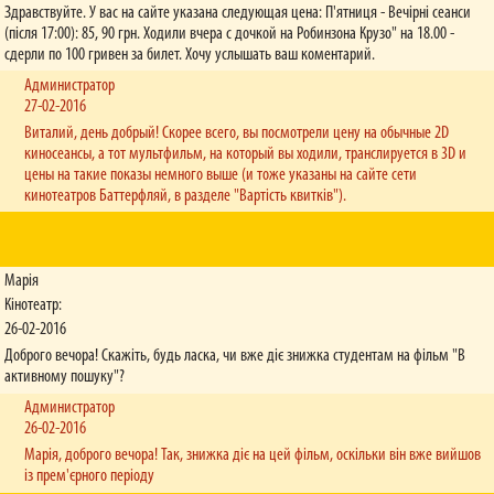
Здравствуйте. У вас на сайте указана следующая цена: П'ятниця - Вечірні сеанси
(після 17:00): 85, 90 грн. Ходили вчера с дочкой на Робинзона Крузо" на 18.00 -
сдерли по 100 гривен за билет. Хочу услышать ваш коментарий.
Администратор
27-02-2016
Виталий, день добрый! Скорее всего, вы посмотрели цену на обычные 2D
киносеансы, а тот мультфильм, на который вы ходили, транслируется в 3D и
цены на такие показы немного выше (и тоже указаны на сайте сети
кинотеатров Баттерфляй, в разделе "Вартість квитків").
Марія
Кінотеатр:
26-02-2016
Доброго вечора! Скажіть, будь ласка, чи вже діє знижка студентам на фільм "В
активному пошуку"?
Администратор
26-02-2016
Марія, доброго вечора! Так, знижка діє на цей фільм, оскільки він вже вийшов
із прем'єрного періоду