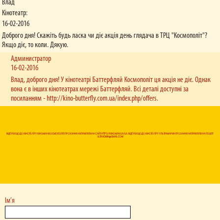
Влад
Кінотеатр:
16-02-2016
Доброго дня! Скажіть будь ласка чи діє акція день глядача в ТРЦ "Космополіт"?
Якщо діє, то коли. Дякую.
Администратор
16-02-2016
Влад, доброго дня! У кінотеатрі Баттерфляй Космополіт ця акція не діє. Однак
вона є в інших кінотеатрах мережі Баттерфляй. Всі деталі доступні за
посиланням - http://kino-butterfly.com.ua/index.php/offers.
ВІДГУКИ ЩОДО КІНОТЕАТРУ КІНОМАН (КОСМОПОЛІТ) ПРОХАННЯ НАПРАВЛЯТИ НА САЙТ HTTPS://KINOMAN.UA/UA. ВІДГУКИ ЩОДО КІНОТЕАТРУ УЛЬТРАМАРИН ПРОХАННЯ НАПРАВЛЯТИ НА ПОШТУ
ULTRADMIN@GMAIL.COM
Ім’я