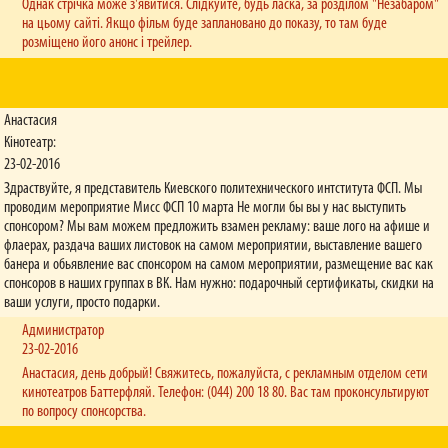
Однак стрічка може з'явитися. Слідкуйте, будь ласка, за розділом "Незабаром"
на цьому сайті. Якщо фільм буде заплановано до показу, то там буде
розміщено його анонс і трейлер.
Анастасия
Кінотеатр:
23-02-2016
Здраствуйте, я представитель Киевского политехнического интститута ФСП. Мы
проводим мероприятие Мисс ФСП 10 марта Не могли бы вы у нас выступить
спонсором? Мы вам можем предложить взамен рекламу: ваше лого на афише и
флаерах, раздача ваших листовок на самом мероприятии, выставление вашего
банера и обьявление вас спонсором на самом мероприятии, размещение вас как
спонсоров в наших группах в ВК. Нам нужно: подарочный сертификаты, скидки на
ваши услуги, просто подарки.
Администратор
23-02-2016
Анастасия, день добрый! Свяжитесь, пожалуйста, с рекламным отделом сети
кинотеатров Баттерфляй. Телефон: (044) 200 18 80. Вас там проконсультируют
по вопросу спонсорства.