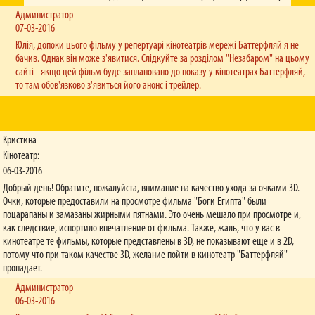
Яка вартість бронювання квитків, і протягом якого часу необхідно їх
Администратор
викупити?
07-03-2016
Вартість послуги бронювання – 5 гривень (незалежно від кількості квитків). Викупити
заброньовані квитки необхідно не пізніше, ніж за півгодини до початку сеансу.
Юлія, допоки цього фільму у репертуарі кінотеатрів мережі Баттерфляй я не
бачив. Однак він може з'явитися. Слідкуйте за розділом "Незабаром" на цьому
У відділі бронювання не беруть слухавку, вірніше, «скидають» дзвінок. Не
сайті - якщо цей фільм буде заплановано до показу у кінотеатрах Баттерфляй,
можу додзвонитися.
то там обов'язково з'явиться його анонс і трейлер.
Приносимо свої вибачення за завдані незручності. Кількість бажаючих додзвонитися
до кінотеатру перевищує максимально припустиме навантаження на лінію. Дзвінок
ніхто не «скидає», він автоматично переривається на АТС через перенавантаження
лінії.
Кристина
За який час до початку сеансу можна повернути квитки, щоб отримати у
Кінотеатр:
касі їхню повну вартість?
06-03-2016
Щоб повернути повну вартість квитка, необхідно здати його до каси не пізніше, ніж за
Добрый день! Обратите, пожалуйста, внимание на качество ухода за очками 3D.
півгодини до початку сеансу.
Очки, которые предоставили на просмотре фильма "Боги Египта" были
поцарапаны и замазаны жирными пятнами. Это очень мешало при просмотре и,
До якого числа фільм є прем’єрним?
как следствие, испортило впечатление от фильма. Также, жаль, что у вас в
Період «прем’єрності» стрічки встановлює дистриб’ютор, а не кінотеатр. Рішення
кинотеатре те фильмы, которые представлены в 3D, не показывают еще и в 2D,
дистриб’ютора залежить від зборів, інших фільмів і багатьох інших факторів. Тому, на
жаль, про статус фільму можна дізнатися лише із розкладу. Слідкуйте за оновленнями
потому что при таком качестве 3D, желание пойти в кинотеатр "Баттерфляй"
на сайті.
пропадает.
Администратор
Яким чином можна отримати накопичувальну картку мережі кінотеатрів
06-03-2016
«Баттерфляй»?