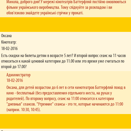
Микола, доброго дня! У мережі кінотеатрів Баттерфляй постійно оновлюються
фільми українського виробництва. Тому слідкуйте за розкладом і ви
обов'язково знайдете українські стрічки у прокаті.
Оксана
Кінотеатр:
18-02-2016
Есть скидки на билеты детям в возрасте 5 лет? И второй вопрос сеанс на 11 часов
относиться к какой ценовой категории до 11.00 или это время уже считаться по
второй до 17.00?
Администратор
18-02-2016
Оксана, для детей возрастом до 6 лет в сети кинотеатров Баттерфляй поход в
кино - бесплатный (без предоставления отдельного места, на руках у
родителей). По второму вопросу, сеанс на 11:00 относится к категории
"дневных" сеансов. "Утренние" сеансы - это те, которые начинаются до 11:00
(наприм. 10:30, 10:45).