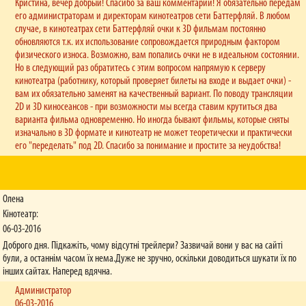
Ми використовуємо віртуальну накопичувальну картку. Реєструйтеся на нашому сайті
Кристина, вечер добрый! Спасибо за ваш комментарий! Я обязательно передам
(обов'язково підтвердіть реєстрацію за допомогою лінку, що надійде вам на
его администраторам и директорам кинотеатров сети Баттерфляй. В любом
електронну пошту), після чого отримайте особисту картку. Вона відображається у
случае, в кинотеатрах сети Баттерфляй очки к 3D фильмам постоянно
вашому Особистому кабінеті (штрихкод та цифри). Ви можете надати цей штрихкод
обновляются т.к. их использование сопровождается природным фактором
нашим касирам для сканування, якщо вирішили придбати квитки на касі, або ж
физического износа. Возможно, вам попались очки не в идеальном состоянии.
оформлюйте квитки на нашому сайті - тоді бонусні бали ви отримаєте відразу після
Но в следующий раз обратитесь с этим вопросом напрямую к серверу
завершення оплати. Важливо: для того, щоб отримати бали за онлайн-замовлення,
кинотеатра (работнику, который проверяет билеты на входе и выдает очки) -
необхідно спочатку увійти до Особистого кабінету.
вам их обязательно заменят на качественный вариант. По поводу трансляции
2D и 3D киносеансов - при возможности мы всегда ставим крутиться два
У мене проблеми з зором – я ношу окуляри. Чи можу я подивитися 3D-
варианта фильма одновременно. Но иногда бывают фильмы, которые сняты
фільм?
изначально в 3D формате и кинотеатр не может теоретически и практически
Вам необхідно дивитися кіно або у двох парах окулярів, або у лінзах і 3D-окулярах.
его "переделать" под 2D. Спасибо за понимание и простите за неудобства!
Останні, самі по собі, не зроблять Ваш зір стовідсотковим.
Чи демонструються у вашій мережі стрічки російською мовою?
Фільми, оригінальна мова яких – російська, демонструються з українськими
субтитрами мовою оригіналу. Решта стрічок дубльована українською мовою.
Олена
Кінотеатр:
Хочу подивитися фільм із 12-річною дитиною, проте вказано вікове
06-03-2016
обмеження «16 років». Нас не пустять до зали?
Доброго дня. Підкажіть, чому відсутні трейлери? Зазвичай вони у вас на сайті
До зали Вас пустять. У випадку недотримання рекомендацій за віковими
обмеженнями, уся відповідальність з кінотеатру перекладається на батьків.
були, а останнім часом їх нема.Дуже не зручно, оскільки доводиться шукати їх по
інших сайтах. Наперед вдячна.
Чи несе відвідувач якусь відповідальність за зламані 3D-окуляри?
Администратор
У випадку пошкодження 3D-окулярів, клієнт зобов’язаний відшкодувати кінотеатру їх
06-03-2016
вартість.