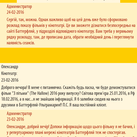
Администратор
24-02-2016
Сергій, так, можна. Однак важливо щоб на цей день вже було сформовано
розклад показу фільмів у кінотеатрі. Це ви зможете дізнатися безпосередньо на
сайті Баттерфляй, у підрозділі відповідного кінотеатру. Вам треба у верхньому
рядку розкладу, там, де прописана дата, обрати необхідний день і переглянути
наявність сеансів.
Олександр
Кінотеатр:
23-02-2016
Доброго вечора! В мене є питаннячко. Скажіть будь ласка, чи буде демонстуватися
фільм "З пітьми" (The Hallow) 2016 року випуску? Світова прем'єра 25.01.2016, в Рф
18.02.2016, а в нас...я не знайшов інформації. Я б залюбки сходив на нього з
друзями в Баттерфляй-Ультрамарин!! П.С. Я ваш постійний клієнт.
Администратор
23-02-2016
Олександре, добрий вечір! Допоки інформацію щодо цього фільму я не бачив, і
у репертуарному плані мережі кінотеатрів Баттерфляй теж не спостерігав.