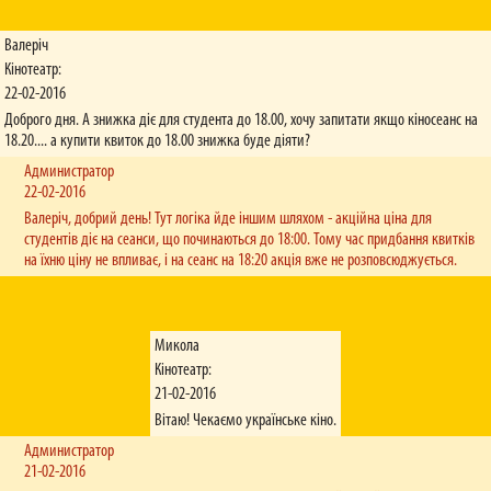
Валеріч
Кінотеатр:
22-02-2016
Доброго дня. А знижка діє для студента до 18.00, хочу запитати якщо кіносеанс на
18.20.... а купити квиток до 18.00 знижка буде діяти?
Администратор
22-02-2016
Валеріч, добрий день! Тут логіка йде іншим шляхом - акційна ціна для
студентів діє на сеанси, що починаються до 18:00. Тому час придбання квитків
на їхню ціну не впливає, і на сеанс на 18:20 акція вже не розповсюджується.
Микола
Кінотеатр:
21-02-2016
Вітаю! Чекаємо українське кіно.
Администратор
21-02-2016