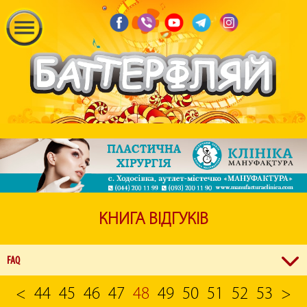
КНИГА ВІДГУКІВ
FAQ
<
44
45
46
47
48
49
50
51
52
53
>
З якої години можна купувати квитки у кінотеатрі?
Каси кінотеатрів починають працювати за годину до першого сеансу, зазначеного у