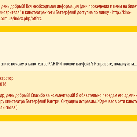
 день добрый! Вся необходимая информация (дни проведения и цены на биле
инозрителя" в кинотеатрах сети Баттерфляй доступна по линку - http://kino-
y.com.ua/index.php/offers.
сните почему в кинотеатре КАНТРИ плохой вайфай??? Исправьте, пожалуйста...
стратор
2016
др, день добрый! Спасибо за комментарий! Я обязательно передам его админ
ру кинотеатра Баттерфляй Кантри. Ситуацию исправим. Ждем вас в сети кинот
яй снова:)!