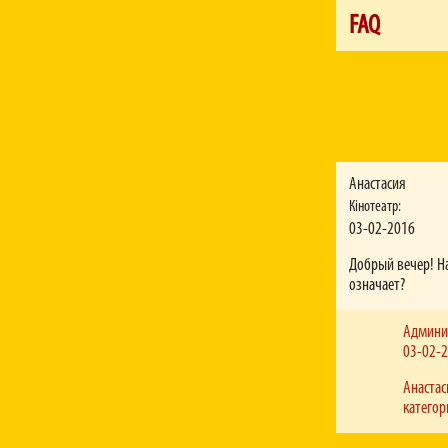
FAQ
З якої години можна
Каси кінотеатрів почин
Як можна повернут
Квитки повертаються че
можливо не пізніше ані
Анастасия
Не надійшли онлайн
Кінотеатр:
Якщо після завершення
03-02-2016
будь ласка, до техпідт
розділі "Контакти".
Добрый вечер! На
Чи обов’язково пре
означает?
Так, адже касир робить
Админи
Чи діють у вашій ме
03-02-
У мережі кінотеатрів «
Чи існує знижка на 
Анастас
На прем’єрні сеанси зн
категор
Яка вартість бронюв