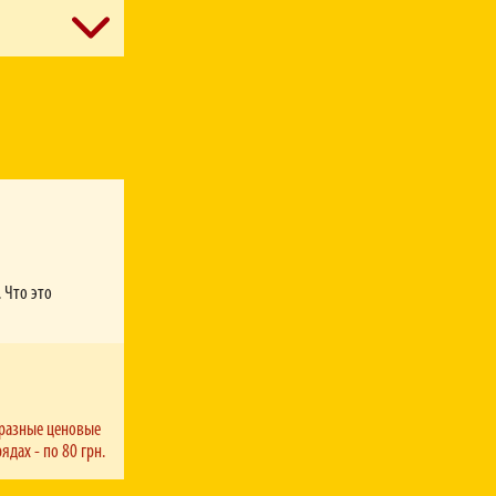
н-квиток
ніться,
залів та у
 Что это
еатру.
 разные ценовые
ядах - по 80 грн.