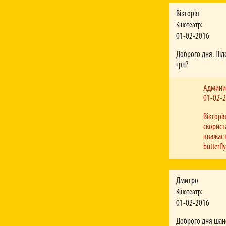
Вартість послуги броню
пізніше, ніж за півгоди
Вікторія
Кінотеатр:
У відділі бронюванн
01-02-2016
Приносимо свої вибаче
припустиме навантаженн
Доброго дня. Підс
лінії.
грн?
За який час до поча
Щоб повернути повну вар
Админи
01-02-
До якого числа філ
Період «прем’єрності» 
Вікторі
фільмів і багатьох інши
скорист
оновленнями на сайті.
вважаєт
Яким чином можна 
butterfl
Ми використовуємо вірт
допомогою лінку, що на
Особистому кабінеті (
придбати квитки на кас
Дмитро
оплати. Важливо: для т
Кінотеатр:
01-02-2016
У мене проблеми з 
Вам необхідно дивитися 
Доброго дня шано
стовідсотковим.