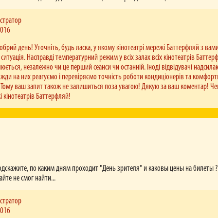
цюють каси кінотеатрів мережі Баттерфляй?
і Баттерфляй працюють до початку останнього сеансу у відповідний день та 15-20 хв. після й
які запізнюються на сеанс). У тому випадку, якщо кіносеанс починається о 23:45, 23:50 та 23:55
стратор
ся рівно опівночі. Відповідно, після цього часу продаж квитків не здійснюється.
2016
добрий день! Уточніть, будь ласка, у якому кінотеатрі мережі Баттерфляй з вам
 ситуація. Насправді температурний режим у всіх залах всіх кінотеатрів Баттер
юється, незалежно чи це перший сеанси чи останній. Іноді відвідувачі надсила
вжди на них реагуємо і перевіряємо точність роботи кондиціонерів та комфор
. Тому ваш запит також не залишиться поза увагою! Дякую за ваш коментар! Ч
і кінотеатрів Баттерфляй!
одскажите, по каким дням проходит "День зрителя" и каковы цены на билеты ?
йте не смог найти...
стратор
2016