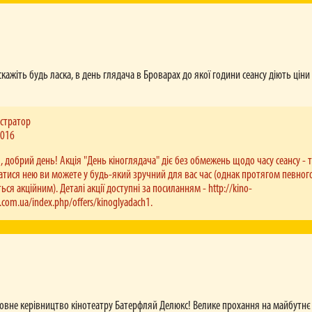
вання – 5 гривень (незалежно від кількості квитків). Викупити заброньовані квитки необхідн
ни до початку сеансу.
я не беруть слухавку, вірніше, «скидають» дзвінок. Не можу додзвонитися.
ння за завдані незручності. Кількість бажаючих додзвонитися до кінотеатру перевищує мак
я на лінію. Дзвінок ніхто не «скидає», він автоматично переривається на АТС через перена
кажіть будь ласка, в день глядача в Броварах до якої години сеансу діють ціни
тку сеансу можна повернути квитки, щоб отримати у касі їхню повну вартість?
тість квитка, необхідно здати його до каси не пізніше, ніж за півгодини до початку сеансу.
стратор
2016
ьм є прем’єрним?
стрічки встановлює дистриб’ютор, а не кінотеатр. Рішення дистриб’ютора залежить від зборі
я, добрий день! Акція "День кіноглядача" діє без обмежень щодо часу сеансу - 
х факторів. Тому, на жаль, про статус фільму можна дізнатися лише із розкладу. Слідкуйте за
атися нею ви можете у будь-який зручний для вас час (однак протягом певног
ься акційним). Деталі акції доступні за посиланням - http://kino-
отримати накопичувальну картку мережі кінотеатрів «Баттерфляй»?
y.com.ua/index.php/offers/kinoglyadach1.
уальну накопичувальну картку. Реєструйтеся на нашому сайті (обов'язково підтвердіть реєс
дійде вам на електронну пошту), після чого отримайте особисту картку. Вона відображаєтьс
штрихкод та цифри). Ви можете надати цей штрихкод нашим касирам для сканування, якщо в
і, або ж оформлюйте квитки на нашому сайті - тоді бонусні бали ви отримаєте відразу після 
ого, щоб отримати бали за онлайн-замовлення, необхідно спочатку увійти до Особистого кабі
зором – я ношу окуляри. Чи можу я подивитися 3D-фільм?
кіно або у двох парах окулярів, або у лінзах і 3D-окулярах. Останні, самі по собі, не зроблять
вне керівництво кінотеатру Батерфляй Делюкс! Велике прохання на майбутнє 