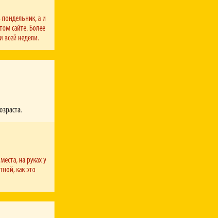
 пондельник, а и
том сайте. Более
и всей недели.
озраста.
места, на руках у
тной, как это