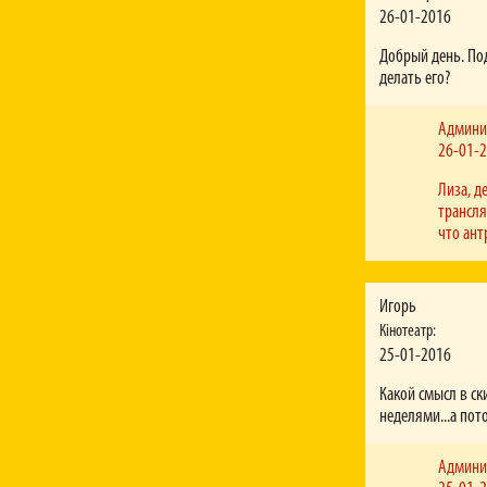
26-01-2016
Добрый день. По
делать его?
Админи
26-01-
Лиза, д
трансля
что ант
Игорь
Кінотеатр:
25-01-2016
Какой смысл в с
неделями...а пот
Админи