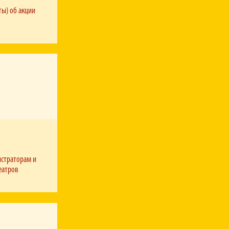
ты) об акции
истраторам и
еатров