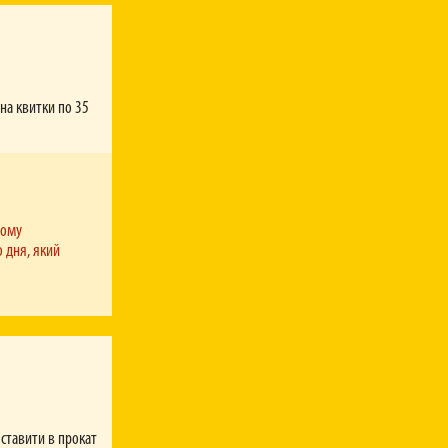
о не
симально
вантаження
 на квитки по 35
в, інших
тому
о дня, який
трацію за
я у вашому
ирішили
завершення
нету.
 Ваш зір
ставити в прокат