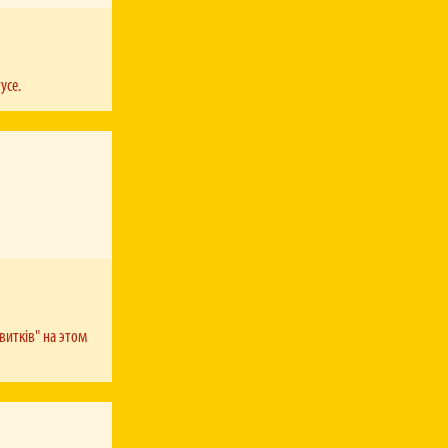
усе.
витків" на этом