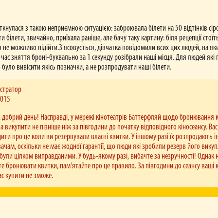
іткнулася з такою неприємною ситуацією: заброювала білети на 50 відтінків сіро
и білети, звичайно, приїхала раніше, але бачу таку картину: біля рецепції стої
 не можливо підійти.З'ясовується, дівчатка повідомили всих цих людей, на як
в час зняття броні-буквально за 1 секунду розібрали наші місця. Для людей які 
 було вивісити якісь позначки, а не розпродувати наші білети.
стратор
2015
, добрий день! Насправді, у мережі кінотеатрів Баттерфляй щодо бронювання 
еба викупити не пізніше ніж за півгодини до початку відповідного кіносеансу. Ва
ити про це коли ви резервували власні квитки. У іншому разі їх розпродають 
вачам, оскільки не має жодної гарантії, що люди які зробили резерв його викупл
 були цілком виправданими. У будь-якому разі, вибачте за незручності! Однак 
те бронювати квитки, пам'ятайте про це правило. За півгодини до сеансу ваші 
ас купити не зможе.