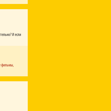
ительно? И если
те фильмы,