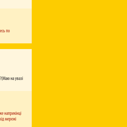
ого початку
 (нічні
есь по
о?(Маю на увазі
.
же наприкінці
від мережі