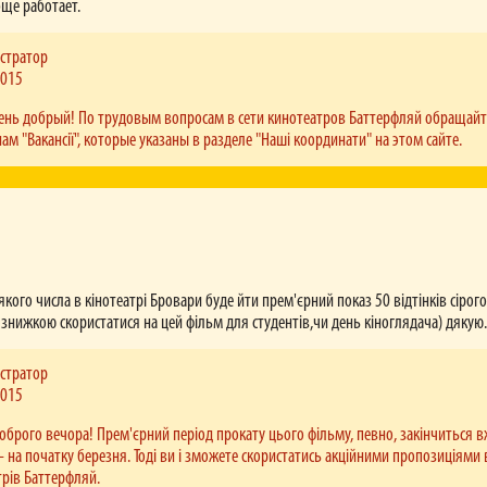
цюють каси кінотеатрів мережі Баттерфляй?
бще работает.
і Баттерфляй працюють до початку останнього сеансу у відповідний день та 15-20 хв. після й
які запізнюються на сеанс). У тому випадку, якщо кіносеанс починається о 23:45, 23:50 та 23:55
стратор
ся рівно опівночі. Відповідно, після цього часу продаж квитків не здійснюється.
2015
ень добрый! По трудовым вопросам в сети кинотеатров Баттерфляй обращайт
ам "Вакансії", которые указаны в разделе "Наші координати" на этом сайте.
якого числа в кінотеатрі Бровари буде йти прем'єрний показ 50 відтінків сірог
знижкою скористатися на цей фільм для студентів,чи день кіноглядача) дякую
стратор
2015
доброго вечора! Прем'єрний період прокату цього фільму, певно, закінчиться в
- на початку березня. Тоді ви і зможете скористатись акційними пропозиціями 
трів Баттерфляй.