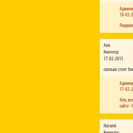
Админи
18-02-
Людмила
Аля
Кінотеатр:
17-02-2015
сколько стоят би
Админи
17-02-
Аля, вс
сайте - 
Наталія
Кінотеатр: