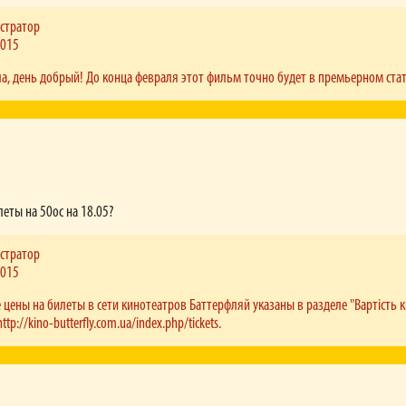
стратор
2015
, день добрый! До конца февраля этот фильм точно будет в премьерном стат
леты на 50ос на 18.05?
стратор
2015
е цены на билеты в сети кинотеатров Баттерфляй указаны в разделе "Вартість к
http://kino-butterfly.com.ua/index.php/tickets.