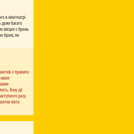
го в кінотеатрі
ть дуже багато
их місцях є бронь
по броні, як
квитків є правило
с мали
іншим
ять. Тому дії
наступного разу,
квитки ніхто