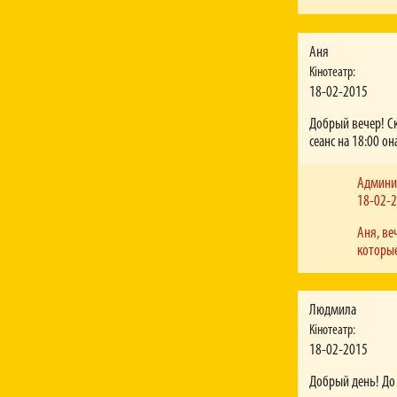
Аня
Кінотеатр:
18-02-2015
Добрый вечер! Ск
сеанс на 18:00 он
Админи
18-02-
Аня, ве
которые
Людмила
Кінотеатр:
18-02-2015
Добрый день! До 