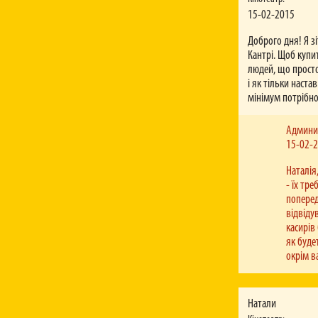
15-02-2015
Доброго дня! Я з
Кантрі. Щоб купит
людей, що просто
і як тільки наста
мінімум потрібно
Админи
15-02-
Наталія
- їх тр
поперед
відвіду
касирів
як буде
окрім в
Натали