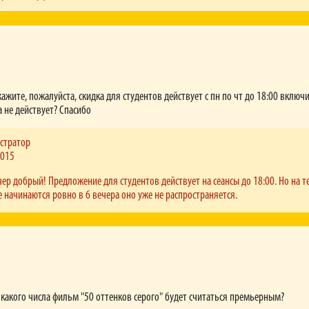
ажите, пожалуйста, скидка для студентов действует с пн по чт до 18:00 включ
а не действует? Спасибо
стратор
2015
чер добрый! Предложение для студентов действует на сеансы до 18:00. Но на 
 начинаются ровно в 6 вечера оно уже не распространяется.
какого числа фильм "50 оттенков серого" будет считаться премьерным?