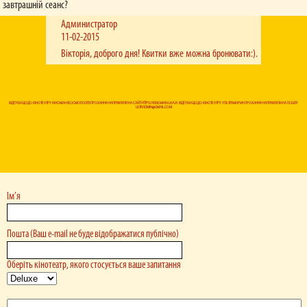
завтрашній сеанс?
Администратор
11-02-2015
Вікторія, доброго дня! Квитки вже можна бронювати:).
ВІДГУКИ ЩОДО КІНОТЕАТРУ КІНОМАН (КОСМОПОЛІТ) ПРОХАННЯ НАПРАВЛЯТИ НА САЙТ HTTPS://KINOMAN.UA/UA. ВІДГУКИ ЩОДО КІНОТЕАТРУ УЛЬТРАМАРИН ПРОХАННЯ НАПРАВЛЯТИ НА ПОШТУ
ULTRADMIN@GMAIL.COM
Ім’я
Пошта (Ваш e-mail не буде відображатися публічно)
Оберіть кінотеатр, якого стосується ваше запитання