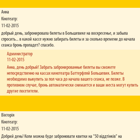
Анна
Кінотеатр:
11-02-2015
добрый день, забронировала билеты в Большевике на воскресенье, и забыла
спросить... в какой кассе нужно забирать билеты и за сколько времени до начала
сеанса бронь пропадет? спасибо.
Администратор
11-02-2015
Анна, день добрый! Забрать забронированные билеты вы сможете
непосредственно на кассах кинотеатра Баттерфляй Большевик. Билеты
необходимо выкупить за пол часа до начала вашего сеанса, не позже. В
противном случае, бронь автоматически снимается и ваши места могут купить
другие посетители.
Вікторія
Кінотеатр:
11-02-2015
Добрий день! Коли можна буде забронювати квитки на "50 віддтінків" на