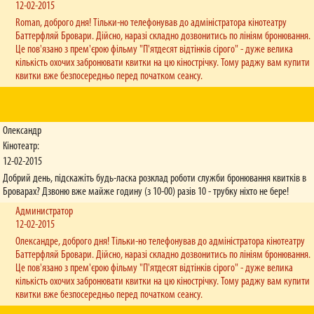
12-02-2015
Roman, доброго дня! Тільки-но телефонував до адміністратора кінотеатру
Баттерфляй Бровари. Дійсно, наразі складно дозвонитись по лініям бронювання.
Це пов'язано з прем'єрою фільму "П'ятдесят відтінків сірого" - дуже велика
кількість охочих забронювати квитки на цю кінострічку. Тому раджу вам купити
квитки вже безпосередньо перед початком сеансу.
Олександр
Кінотеатр:
12-02-2015
Добрий день, підскажіть будь-ласка розклад роботи служби бронювання квитків в
Броварах? Дзвоню вже майже годину (з 10-00) разів 10 - трубку ніхто не бере!
Администратор
12-02-2015
Олександре, доброго дня! Тільки-но телефонував до адміністратора кінотеатру
Баттерфляй Бровари. Дійсно, наразі складно дозвонитись по лініям бронювання.
Це пов'язано з прем'єрою фільму "П'ятдесят відтінків сірого" - дуже велика
кількість охочих забронювати квитки на цю кінострічку. Тому раджу вам купити
квитки вже безпосередньо перед початком сеансу.