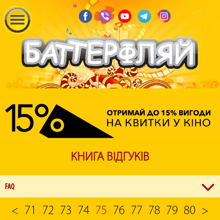
КНИГА ВІДГУКІВ
FAQ
<
71
72
73
74
75
76
77
78
79
80
>
З якої години можна купувати квитки у кінотеатрі?
Каси кінотеатрів починають працювати за годину до першого сеансу, зазначеного у