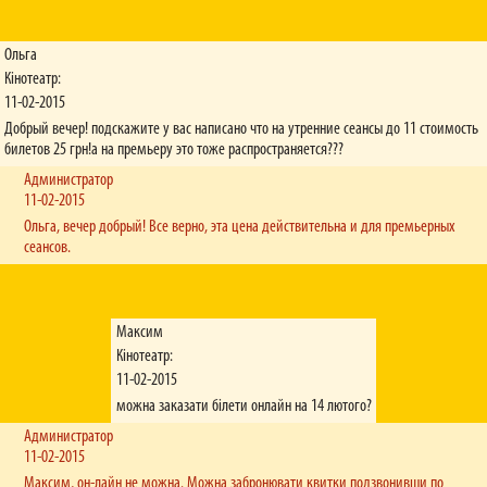
Ольга
Кінотеатр:
11-02-2015
Добрый вечер! подскажите у вас написано что на утренние сеансы до 11 стоимость
билетов 25 грн!а на премьеру это тоже распространяется???
Администратор
11-02-2015
Ольга, вечер добрый! Все верно, эта цена действительна и для премьерных
сеансов.
Максим
Кінотеатр:
11-02-2015
можна заказати білети онлайн на 14 лютого?
Администратор
11-02-2015
Максим, он-лайн не можна. Можна забронювати квитки подзвонивши по