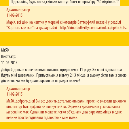
Підскажіть, будь ласка,скільки коштує білет на прєм'єру "50 відтінків."?
Администратор
11-02-2015
Марія, всі ціни на квитки у мережі кінотеатрів Баттерфляй вказані у розділі
"Вартість квитків" на цьому сайті - http://kino-butterfly.com.ua/index.php/tickets.
Mr50
Кінотеатр:
11-02-2015
Добрий день, в мене виникло питання щодо схеми 11 ряду. Як мені відомо там
йдуть міні диванчики. Припустимо, я візьму 2 і 3 місце, я зможу сісти там з своєю
дівчиною чи ми будемо окремо як на радях нижче?
Администратор
11-02-2015
Mr50, доброго дня! Ви все досить детально описали, проте не вказали до якого
кінотеатру Баттерфляй ви плануєте йти. Окремих диванчиків у залах нашої
мережі не має. Однак ви можете легко об'єднати два окремих місця в одне
велике просто піднявши підлокітник між ними.