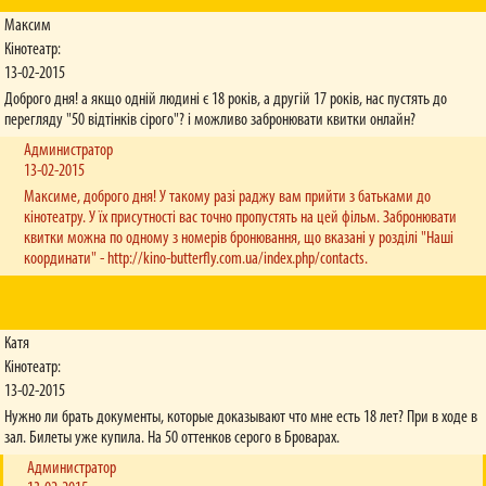
розкладі.
Максим
Кінотеатр:
Як можна повернути онлайн-квиток?
Квитки повертаються через спеціальний сервіс (див. розділ "Правила"). Звертаємо
13-02-2015
вашу увагу, що повернути онлайн-квиток можливо не пізніше аніж за 2 години до
Доброго дня! а якщо одній людині є 18 років, а другій 17 років, нас пустять до
початку сеансу.
перегляду "50 відтінків сірого"? і можливо забронювати квитки онлайн?
Не надійшли онлайн-квитки на пошту, що робити?
Администратор
Якщо після завершення оплати онлайн-замовлення квитки не надійшли на вашу пошту
13-02-2015
протягом 10-15 хвилин, зверніться, будь ласка, до техпідтримки кінотеатру, де ви
Максиме, доброго дня! У такому разі раджу вам прийти з батьками до
оформлювали онлайн-замовлення. Контактний номер вказано у схемах залів та у
кінотеатру. У їх присутності вас точно пропустять на цей фільм. Забронювати
розділі "Контакти".
квитки можна по одному з номерів бронювання, що вказані у розділі "Наші
координати" - http://kino-butterfly.com.ua/index.php/contacts.
Чи обов’язково пред'являти учнівський/студентський квиток для
отримання знижки?
Так, адже касир робить ксерокопію із кожного студентського/учнівського/пенсійного
посвідчення за правилами кінотеатру.
Катя
Чи діють у вашій мережі знижки за карткою ISIC?
Кінотеатр:
У мережі кінотеатрів «Баттерфляй» знижки за карткою ISIC надаються на умовах
13-02-2015
знижок для студентів.
Нужно ли брать документы, которые доказывают что мне есть 18 лет? При в ходе в
Чи існує знижка на прем’єрний сеанс?
зал. Билеты уже купила. На 50 оттенков серого в Броварах.
На прем’єрні сеанси знижки не надаються.
Администратор