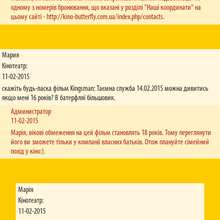
одному з номерів бронювання, що вказані у розділі "Наші координати" на
цьому сайті - http://kino-butterfly.com.ua/index.php/contacts.
Мария
Кінотеатр:
11-02-2015
скажіть будь-ласка фільм Kingsman: Таємна служба 14.02.2015 можна дивитись
якщо мені 16 років? В батерфляї більшовик.
Администратор
11-02-2015
Марія, вікові обмеження на цей фільм становлять 18 років. Тому переглянути
його ви зможете тільки у компанії власних батьків. Отож плануйте сімейний
похід у кіно:).
Марія
Кінотеатр:
11-02-2015