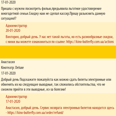
17-01-2020
Пришла с мужем посмотреть фильм,предьявила льготное удостоверение
многодетной семьи.Скидку нам не сделал кассир.Прошу разьяснить данную
ситуацию!?
Администратор
20-01-2020
Виктория, добрый день. У нас нет такой льготы, но есть разнообразные скидки,
с ними вы можете ознакомиться по ссылке: https://kino-butterfly.com.ua/actions
Анастасия
Кінотеатр: Deluxe
17-01-2020
Добрый день Подскажите пожалуйста как можно сдать билеты электронные или
обменять их на следующие выходные, так сложились обстоятельства, что не
сможем прийти в эти выходные, из-за болезни!
Администратор
17-01-2020
Анастасия, добрый день. Сервис возврата электронных билетов находится здесь
- https://kino-butterfly.com.ua/order/refund/