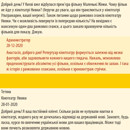
Добрий день! У Києві вже відбулася прем'єра фільму Маленькі Жінки. Чому фільм
не йде у кінотеатрі Нивки? (беручи до уваги, що він транслюється у кінотеатрі
Ультрамарин, вашої мережі). Також питання щодо ранкових сеансів кінотеатру
Нивки. Чи є можливість повернути їх попередню кількість? На вихідних є
максимум один-два ранкових сеанси, а цього замало враховуючи кількість
фільмів для показу. Дякую.
Администратор
28-12-2020
Анастасія, доброго дня! Репертуар кінотеатру формується залежно від низки
факторів, аби задовольнити кожного нашого глядача. Нажаль, неможливо
продемонструвати абсолютно усі фільми, оскільки є обмеження по залам. І така
ж історія з ранковими сеансами, оскільки є хронометраж стрічки.
Тетяна
Кінотеатр: Нивки
28-01-2020
Добрий день! Я ваш постійний кліент. Скільки разів не купували квитки в
кінотеатрі, жодного разу не дочекалась відповіді на державній мові. Замовте, будь
ласка, курси по вивченню української мови для ваших працівниців. Може тоді
вони почнуть розмовляти державною мовою.