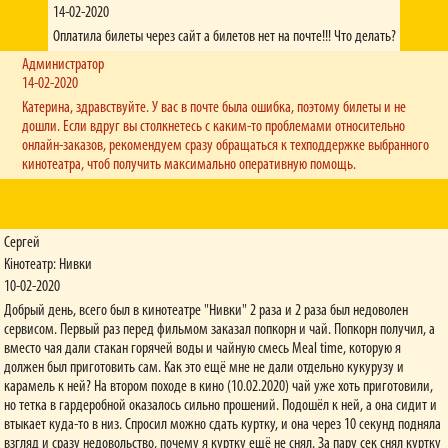
Ми використовуємо віртуальну накопичувальну картку. Реєструйтеся на нашому сайті
14-02-2020
(обов'язково підтвердіть реєстрацію за допомогою лінку, що надійде вам на
Оплатила билеты через сайт а билетов нет на почте!!! Что делать?
електронну пошту), після чого отримайте особисту картку. Вона відображається у
вашому Особистому кабінеті (штрихкод та цифри). Ви можете надати цей штрихкод
Администратор
нашим касирам для сканування, якщо вирішили придбати квитки на касі, або ж
14-02-2020
оформлюйте квитки на нашому сайті - тоді бонусні бали ви отримаєте відразу після
Катерина, здравствуйте. У вас в почте была ошибка, поэтому билеты и не
завершення оплати. Важливо: для того, щоб отримати бали за онлайн-замовлення,
дошли. Если вдруг вы столкнетесь с каким-то проблемами относительно
необхідно спочатку увійти до Особистого кабінету.
онлайн-заказов, рекомендуем сразу обращаться к техподдержке выбранного
У мене проблеми з зором – я ношу окуляри. Чи можу я подивитися 3D-
кинотеатра, чтоб получить максимально оперативную помощь.
фільм?
Вам необхідно дивитися кіно або у двох парах окулярів, або у лінзах і 3D-окулярах.
Останні, самі по собі, не зроблять Ваш зір стовідсотковим.
Сергей
Чи демонструються у вашій мережі стрічки російською мовою?
Кінотеатр: Нивки
Фільми, оригінальна мова яких – російська, демонструються з українськими
10-02-2020
субтитрами мовою оригіналу. Решта стрічок дубльована українською мовою.
Добрый день, всего был в кинотеатре "Нивки" 2 раза и 2 раза был недоволен
Хочу подивитися фільм із 12-річною дитиною, проте вказано вікове
сервисом. Первый раз перед фильмом заказал попкорн и чай. Попкорн получил, а
обмеження «16 років». Нас не пустять до зали?
вместо чая дали стакан горячей воды и чайную смесь Meal time, которую я
До зали Вас пустять. У випадку недотримання рекомендацій за віковими
должен был приготовить сам. Как это ещё мне не дали отдельно кукурузу и
обмеженнями, уся відповідальність з кінотеатру перекладається на батьків.
карамель к ней? На втором походе в кино (10.02.2020) чай уже хоть приготовили,
но тетка в гардеробной оказалось сильно прошений. Подошёл к ней, а она сидит и
Чи несе відвідувач якусь відповідальність за зламані 3D-окуляри?
втыкает куда-то в низ. Спросил можно сдать куртку, и она через 10 секунд подняла
У випадку пошкодження 3D-окулярів, клієнт зобов’язаний відшкодувати кінотеатру їх
взгляд и сразу недовольство, почему я куртку ещё не снял. За пару сек снял куртку
вартість.