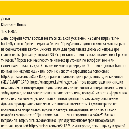
Денис
Кінотеатр: Нивки
13-01-2020
День добрый! Хотел воспользоваться скидкой указанной на сайте https://kino-
butterfly.com.ua/price, о едином билете:"Пред'явники єдиного квитка мають право
на безкоштовний квиток. Знижка 100% для пред'явника діє на усі непрем'єрні
сеанси окрім фільмів у форматі 3D. Скористатися такою знижкою можливо 1 раз на
тиждень" Перед тем как посетить кинотеатр уточнял по телефону точно ли
существует такая скидка. Ее наличие мне подтвердили. Что такое единый билет в
понимании окружающих или если не известно спрашиваем поисковик -
http://prntscr.com/qn8er8 Когда пришел в кинотеатр и предъявили единый билет
(KIEV SMART CARD: https://transport.kyivcity.gov.ua/), то в предоставлении скидки
отказали. Если информация недостоверная или не полная и вводит посетителей в
заблуждение, то кто ответственен за это: посетитель, который читает информацию
на сайте и выполняет условия или администрация? По хамскому отношению
Администратора мне стало ясно, что виноват посетитель. Администратор не
извинился за неправильно предоставленную информацию на сайте, а также
оскорбил меня сказав:"Для таких (как я) ... мы исправим на сайте!" Вот как
исправили: http://prntscr.com/qn8aoa Для других кинотеатров информация
осталась прежней:http://prntscr.com/qn8b47 Мне интересно, если я приду в другой