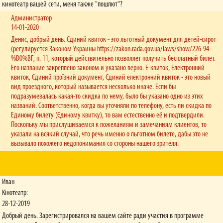
кинотеатр вашей сети, меня также "пошлют"?
Администратор
14-01-2020
Денис, добрый день. Єдиний квиток - это льготный документ для детей-сирот
(регулируется Законом Украины https://zakon.rada.gov.ua/laws/show/226-94-
%D0%BF, п. 11, который действительно позволяет получить бесплатный билет.
Его название закреплено законом и указано верно. Е-квиток, Електронний
квиток, Єдиний проїзний документ, Єдиний електронний квиток - это новый
вид проездного, который называется несколько иначе. Если бы
подразумевалась какая-то скидка по нему, было бы указано одно из этих
названий. Соответственно, когда вы уточняли по телефону, есть ли скидка по
Единому билету (Єдиному квитку), то вам естественно её и подтвердили.
Поскольку мы прислушиваемся к пожеланиям и замечаниям клиентов, то
указали на всякий случай, что речь именно о льготном билете, дабы это не
вызывало похожего недопонимания со стороны нашего зрителя.
Иван
Кінотеатр:
28-12-2019
Добрый день. Зарегистрировался на вашем сайте ради участия в программе