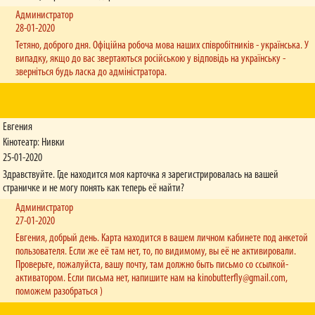
Администратор
28-01-2020
Тетяно, доброго дня. Офіційна робоча мова наших співробітників - українська. У
випадку, якщо до вас звертаються російською у відповідь на українську -
зверніться будь ласка до адміністратора.
Евгения
Кінотеатр: Нивки
25-01-2020
Здравствуйте. Где находится моя карточка я зарегистрировалась на вашей
страничке и не могу понять как теперь её найти?
Администратор
27-01-2020
Евгения, добрый день. Карта находится в вашем личном кабинете под анкетой
пользователя. Если же её там нет, то, по видимому, вы её не активировали.
Проверьте, пожалуйста, вашу почту, там должно быть письмо со ссылкой-
активатором. Если письма нет, напишите нам на
kinobutterfly@gmail.com
,
поможем разобраться )