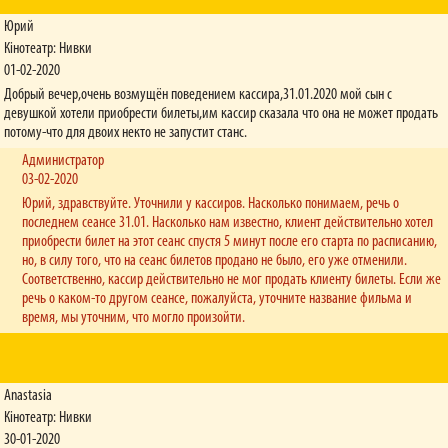
Юрий
Кінотеатр: Нивки
01-02-2020
Добрый вечер,очень возмущён поведением кассира,31.01.2020 мой сын с
девушкой хотели приобрести билеты,им кассир сказала что она не может продать
потому-что для двоих некто не запустит станс.
Администратор
03-02-2020
Юрий, здравствуйте. Уточнили у кассиров. Насколько понимаем, речь о
последнем сеансе 31.01. Насколько нам известно, клиент действительно хотел
приобрести билет на этот сеанс спустя 5 минут после его старта по расписанию,
но, в силу того, что на сеанс билетов продано не было, его уже отменили.
Соответственно, кассир действительно не мог продать клиенту билеты. Если же
речь о каком-то другом сеансе, пожалуйста, уточните название фильма и
время, мы уточним, что могло произойти.
Anastasia
Кінотеатр: Нивки
30-01-2020