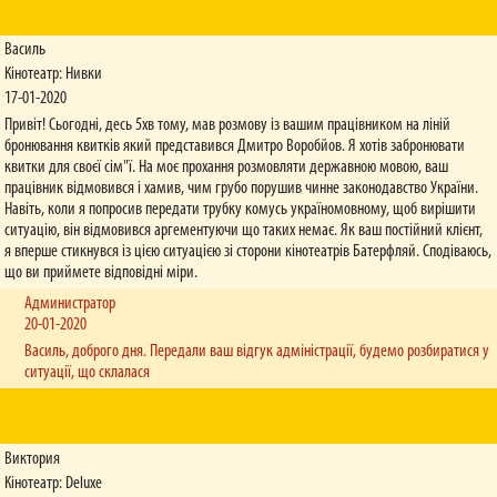
Василь
Кінотеатр: Нивки
17-01-2020
Привіт! Сьогодні, десь 5хв тому, мав розмову із вашим працівником на ліній
бронювання квитків який представився Дмитро Воробйов. Я хотів забронювати
квитки для своєї сім"ї. На моє прохання розмовляти державною мовою, ваш
працівник відмовився і хамив, чим грубо порушив чинне законодавство України.
Навіть, коли я попросив передати трубку комусь україномовному, щоб вирішити
ситуацію, він відмовився аргементуючи що таких немає. Як ваш постійний клієнт,
я вперше стикнувся із цією ситуацією зі сторони кінотеатрів Батерфляй. Сподіваюсь,
що ви приймете відповідні міри.
Администратор
20-01-2020
Василь, доброго дня. Передали ваш відгук адміністрації, будемо розбиратися у
ситуації, що склалася
Виктория
Кінотеатр: Deluxe