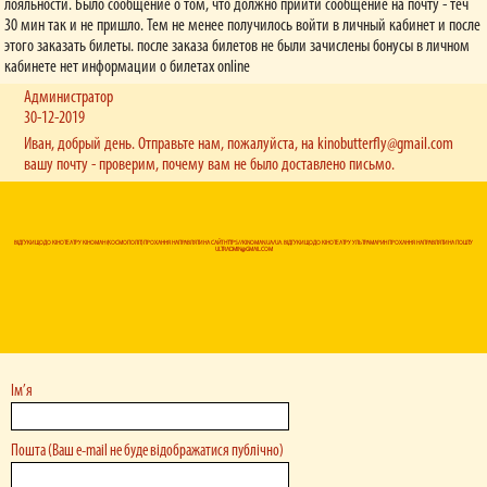
лояльности. Было сообщение о том, что должно прийти сообщение на почту - теч
30 мин так и не пришло. Тем не менее получилось войти в личный кабинет и после
этого заказать билеты. после заказа билетов не были зачислены бонусы в личном
кабинете нет информации о билетах online
Администратор
30-12-2019
Иван, добрый день. Отправьте нам, пожалуйста, на
kinobutterfly@gmail.com
вашу почту - проверим, почему вам не было доставлено письмо.
ВІДГУКИ ЩОДО КІНОТЕАТРУ КІНОМАН (КОСМОПОЛІТ) ПРОХАННЯ НАПРАВЛЯТИ НА САЙТ HTTPS://KINOMAN.UA/UA. ВІДГУКИ ЩОДО КІНОТЕАТРУ УЛЬТРАМАРИН ПРОХАННЯ НАПРАВЛЯТИ НА ПОШТУ
ULTRADMIN@GMAIL.COM
Ім’я
Пошта (Ваш e-mail не буде відображатися публічно)