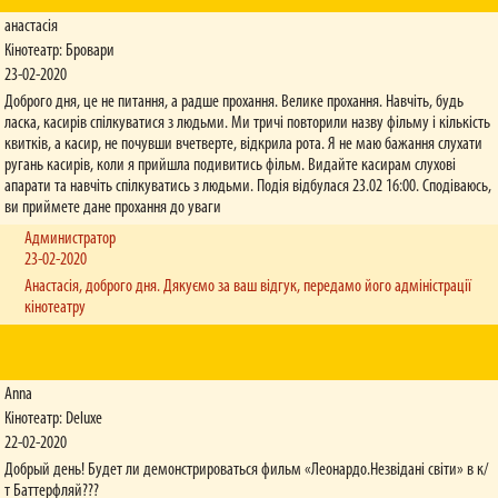
розкладі.
анастасія
Кінотеатр: Бровари
Як можна повернути онлайн-квиток?
Квитки повертаються через спеціальний сервіс (див. розділ "Правила"). Звертаємо
23-02-2020
вашу увагу, що повернути онлайн-квиток можливо не пізніше аніж за 2 години до
Доброго дня, це не питання, а радше прохання. Велике прохання. Навчіть, будь
початку сеансу.
ласка, касирів спілкуватися з людьми. Ми тричі повторили назву фільму і кількість
квитків, а касир, не почувши вчетверте, відкрила рота. Я не маю бажання слухати
Не надійшли онлайн-квитки на пошту, що робити?
ругань касирів, коли я прийшла подивитись фільм. Видайте касирам слухові
Якщо після завершення оплати онлайн-замовлення квитки не надійшли на вашу пошту
апарати та навчіть спілкуватись з людьми. Подія відбулася 23.02 16:00. Сподіваюсь,
протягом 10-15 хвилин, зверніться, будь ласка, до техпідтримки кінотеатру, де ви
ви приймете дане прохання до уваги
оформлювали онлайн-замовлення. Контактний номер вказано у схемах залів та у
розділі "Контакти".
Администратор
23-02-2020
Чи обов’язково пред'являти учнівський/студентський квиток для
Анастасія, доброго дня. Дякуємо за ваш відгук, передамо його адміністрації
отримання знижки?
кінотеатру
Так, адже касир робить ксерокопію із кожного студентського/учнівського/пенсійного
посвідчення за правилами кінотеатру.
Чи діють у вашій мережі знижки за карткою ISIC?
У мережі кінотеатрів «Баттерфляй» знижки за карткою ISIC надаються на умовах
Anna
знижок для студентів.
Кінотеатр: Deluxe
22-02-2020
Чи існує знижка на прем’єрний сеанс?
На прем’єрні сеанси знижки не надаються.
Добрый день! Будет ли демонстрироваться фильм «Леонардо.Незвідані світи» в к/
т Баттерфляй???